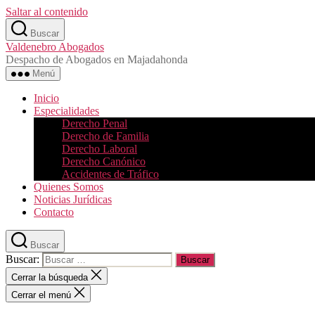
Saltar al contenido
Buscar
Valdenebro Abogados
Despacho de Abogados en Majadahonda
Menú
Inicio
Especialidades
Derecho Penal
Derecho de Familia
Derecho Laboral
Derecho Canónico
Accidentes de Tráfico
Quienes Somos
Noticias Jurídicas
Contacto
Buscar
Buscar:
Cerrar la búsqueda
Cerrar el menú