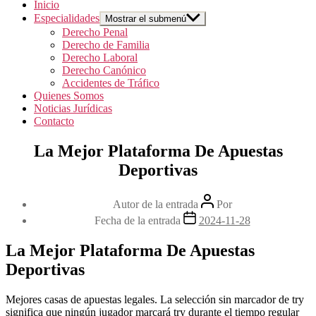
Inicio
Especialidades
Mostrar el submenú
Derecho Penal
Derecho de Familia
Derecho Laboral
Derecho Canónico
Accidentes de Tráfico
Quienes Somos
Noticias Jurídicas
Contacto
La Mejor Plataforma De Apuestas
Deportivas
Autor de la entrada
Por
Fecha de la entrada
2024-11-28
La Mejor Plataforma De Apuestas
Deportivas
Mejores casas de apuestas legales. La selección sin marcador de try
significa que ningún jugador marcará try durante el tiempo regular