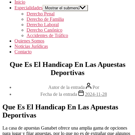
Inicio
Especialidades
Mostrar el submenú
Derecho Penal
Derecho de Familia
Derecho Laboral
Derecho Canónico
Accidentes de Tráfico
Quienes Somos
Noticias Jurídicas
Contacto
Que Es El Handicap En Las Apuestas
Deportivas
Autor de la entrada
Por
Fecha de la entrada
2024-11-28
Que Es El Handicap En Las Apuestas
Deportivas
La casa de apuestas Ganabet ofrece una amplia gama de opciones
para jugar y fijar apuestas, por lo que no es de extrañar que algunos