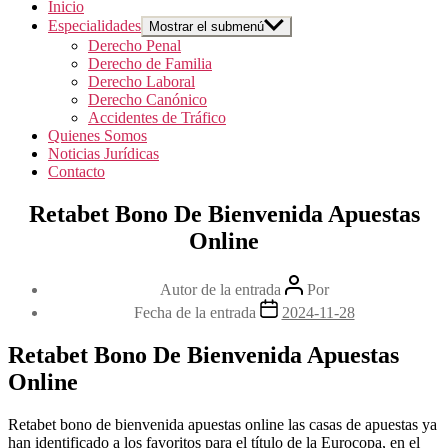
Inicio
Especialidades
Mostrar el submenú
Derecho Penal
Derecho de Familia
Derecho Laboral
Derecho Canónico
Accidentes de Tráfico
Quienes Somos
Noticias Jurídicas
Contacto
Retabet Bono De Bienvenida Apuestas
Online
Autor de la entrada
Por
Fecha de la entrada
2024-11-28
Retabet Bono De Bienvenida Apuestas
Online
Retabet bono de bienvenida apuestas online las casas de apuestas ya
han identificado a los favoritos para el título de la Eurocopa, en el