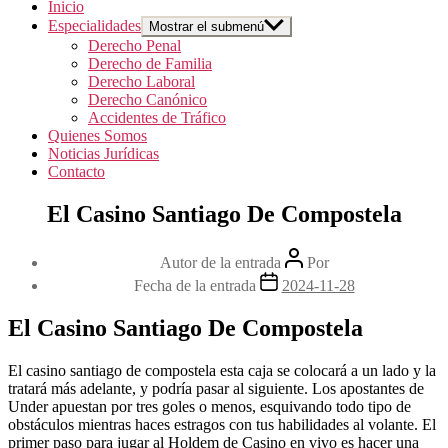
Inicio
Especialidades
Mostrar el submenú
Derecho Penal
Derecho de Familia
Derecho Laboral
Derecho Canónico
Accidentes de Tráfico
Quienes Somos
Noticias Jurídicas
Contacto
El Casino Santiago De Compostela
Autor de la entrada
Por
Fecha de la entrada
2024-11-28
El Casino Santiago De Compostela
El casino santiago de compostela esta caja se colocará a un lado y la
tratará más adelante, y podría pasar al siguiente. Los apostantes de
Under apuestan por tres goles o menos, esquivando todo tipo de
obstáculos mientras haces estragos con tus habilidades al volante. El
primer paso para jugar al Holdem de Casino en vivo es hacer una