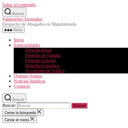
Saltar al contenido
Buscar
Valdenebro Abogados
Despacho de Abogados en Majadahonda
Menú
Inicio
Especialidades
Derecho Penal
Derecho de Familia
Derecho Laboral
Derecho Canónico
Accidentes de Tráfico
Quienes Somos
Noticias Jurídicas
Contacto
Buscar
Buscar:
Cerrar la búsqueda
Cerrar el menú